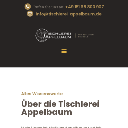
+49 151 68 803 907
Rufen Sie uns an:
info@tischlerei-appelbaum.de
START
DIE TISCHLEREI
UNSERE SERVICES
REFERENZEN
KONTAKT
Alles Wissenswerte
Über die Tischlerei
Appelbaum
Mein Name ist Mathias Appelbaum und ich