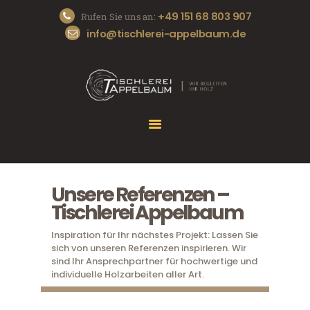
+49 151 68 803 907
Rufen Sie uns an:
info@tischlerei-appelbaum.de
START
DIE TISCHLEREI
UNSERE SERVICES
REFERENZEN
KONTAKT
Unsere Referenzen –
Tischlerei Appelbaum
Inspiration für Ihr nächstes Projekt: Lassen Sie
sich von unseren Referenzen inspirieren. Wir
sind Ihr Ansprechpartner für hochwertige und
individuelle Holzarbeiten aller Art.