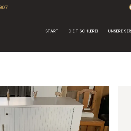
START
 907
DIE TISCHLEREI
START
DIE TISCHLEREI
UNSERE SE
UNSERE SERVICES
REFERENZEN
KONTAKT