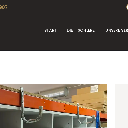
START
 907
DIE TISCHLEREI
START
DIE TISCHLEREI
UNSERE SE
UNSERE SERVICES
REFERENZEN
KONTAKT