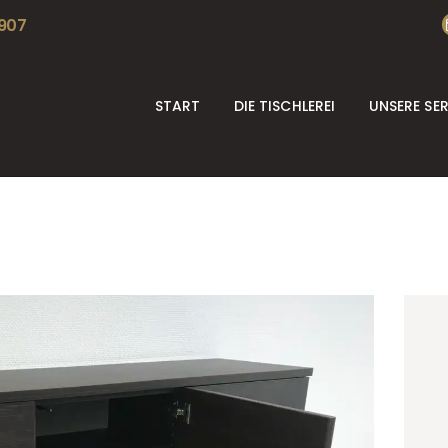
START
 907
DIE TISCHLEREI
START
DIE TISCHLEREI
UNSERE SE
UNSERE SERVICES
REFERENZEN
KONTAKT