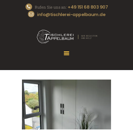
+49 151 68 803 907
Rufen Sie uns an:
info@tischlerei-appelbaum.de
START
DIE TISCHLEREI
UNSERE SERVICES
REFERENZEN
KONTAKT