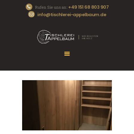
+49 151 68 803 907
Rufen Sie uns an:
info@tischlerei-appelbaum.de
START
DIE TISCHLEREI
UNSERE SERVICES
REFERENZEN
KONTAKT