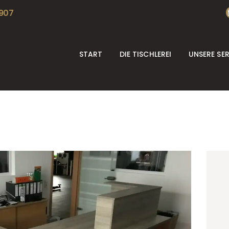
START
 907
DIE TISCHLEREI
START
DIE TISCHLEREI
UNSERE SE
UNSERE SERVICES
REFERENZEN
KONTAKT