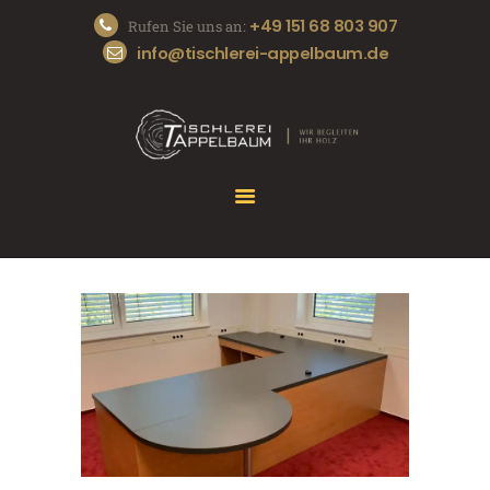
+49 151 68 803 907
Rufen Sie uns an:
info@tischlerei-appelbaum.de
START
DIE TISCHLEREI
UNSERE SERVICES
REFERENZEN
KONTAKT