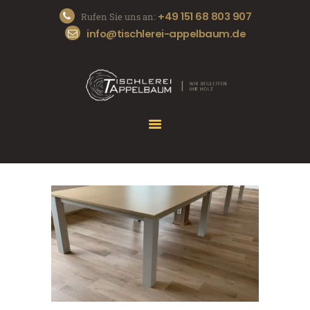
+49 151 68 803 907
Rufen Sie uns an:
info@tischlerei-appelbaum.de
START
DIE TISCHLEREI
UNSERE SERVICES
REFERENZEN
KONTAKT