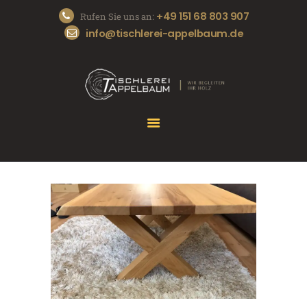
+49 151 68 803 907
Rufen Sie uns an:
info@tischlerei-appelbaum.de
START
DIE TISCHLEREI
UNSERE SERVICES
REFERENZEN
KONTAKT