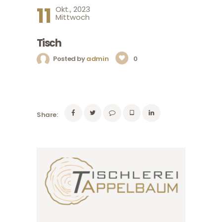
11
Okt., 2023
Mittwoch
Tisch
Posted by
admin
0
Share: