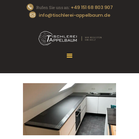
+49 151 68 803 907
Rufen Sie uns an:
info@tischlerei-appelbaum.de
START
DIE TISCHLEREI
UNSERE SERVICES
REFERENZEN
KONTAKT