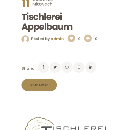
11
Mittwoch
Tischlerei
Appelbaum
Posted by
admin
0
0
Share:
READ MORE