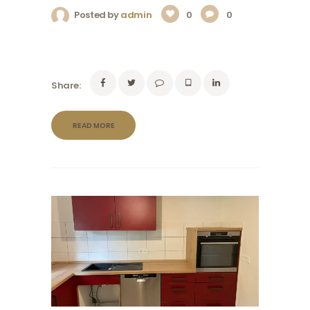
Posted by
admin
0
0
Share:
READ MORE