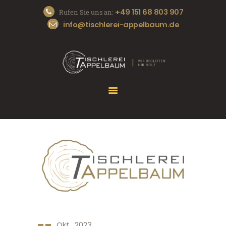
+49 151 68 803 907
Rufen Sie uns an:
info@tischlerei-appelbaum.de
START
DIE TISCHLEREI
UNSERE SERVICES
REFERENZEN
KONTAKT
Okt., 2023