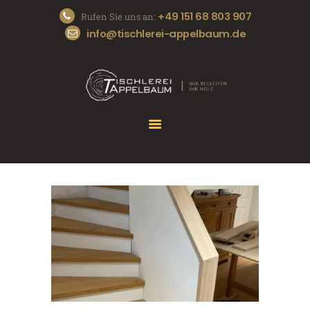
+49 151 68 803 907
Rufen Sie uns an:
info@tischlerei-appelbaum.de
START
DIE TISCHLEREI
UNSERE SERVICES
REFERENZEN
KONTAKT