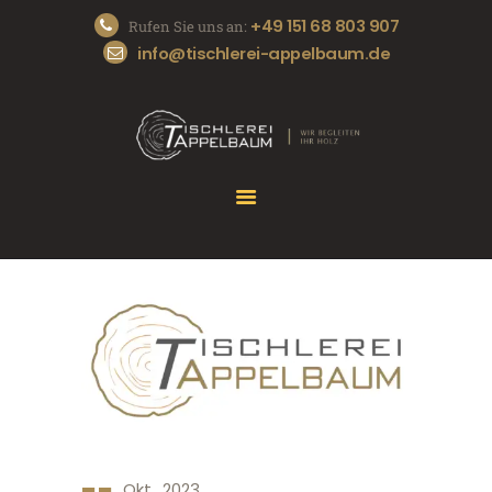
+49 151 68 803 907
Rufen Sie uns an:
info@tischlerei-appelbaum.de
START
DIE TISCHLEREI
UNSERE SERVICES
REFERENZEN
KONTAKT
Okt., 2023