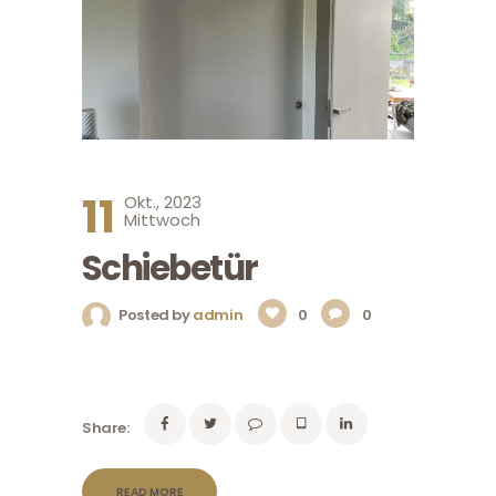
11
Okt., 2023
Mittwoch
Schiebetür
Posted by
admin
0
0
Share:
READ MORE