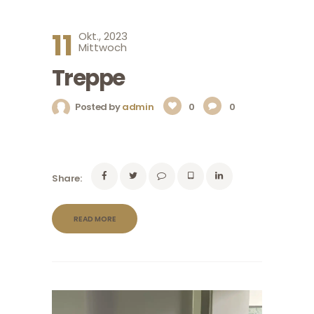
11
Okt., 2023
Mittwoch
Treppe
Posted by
admin
0
0
Share:
READ MORE