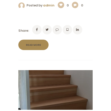
Posted by
admin
0
0
Share:
READ MORE