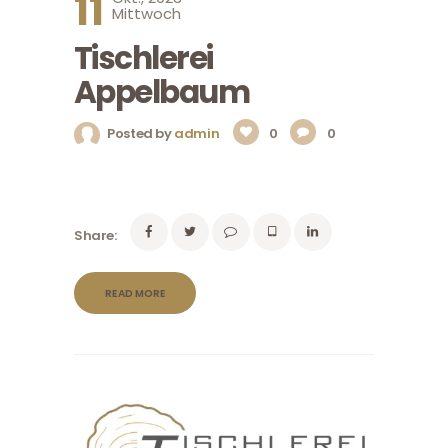
11
Mittwoch
Tischlerei
Appelbaum
Posted by
admin
0
0
Share:
READ MORE