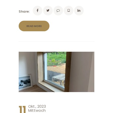
Share:
READ MORE
11
Okt., 2023
Mittwoch