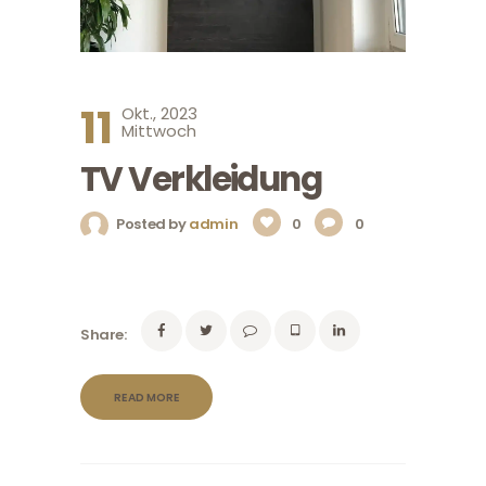
11
Okt., 2023
Mittwoch
TV Verkleidung
Posted by
admin
0
0
Share:
READ MORE