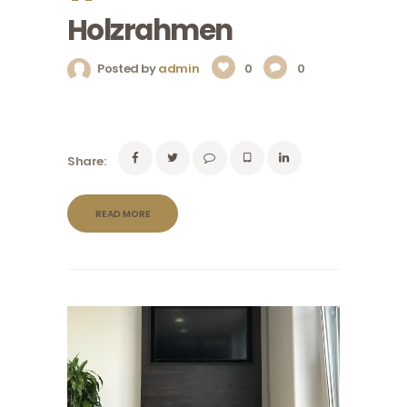
Holzrahmen
Posted by
admin
0
0
Share:
READ MORE