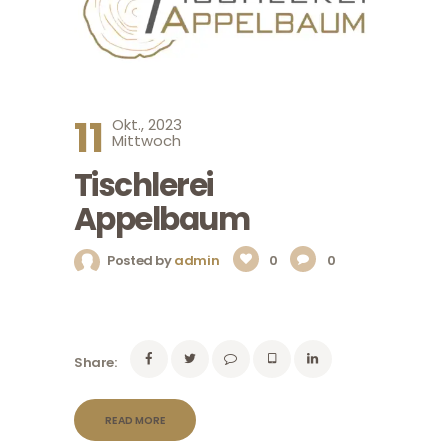
11
Okt., 2023
Mittwoch
Tischlerei
Appelbaum
Posted by
admin
0
0
Share:
READ MORE