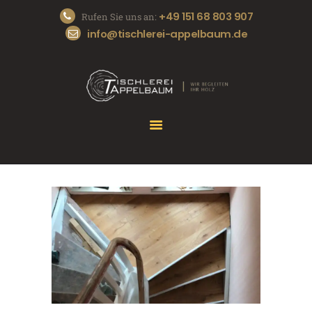
+49 151 68 803 907
Rufen Sie uns an:
info@tischlerei-appelbaum.de
START
DIE TISCHLEREI
UNSERE SERVICES
REFERENZEN
KONTAKT