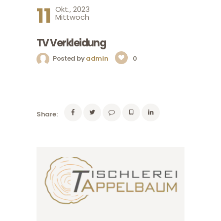
11
Okt., 2023
Mittwoch
TV Verkleidung
Posted by
admin
0
Share: