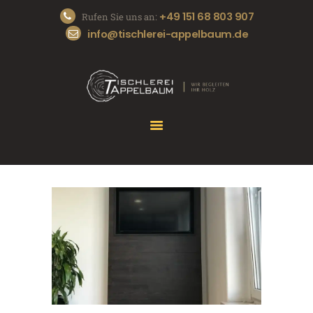
+49 151 68 803 907
Rufen Sie uns an:
info@tischlerei-appelbaum.de
START
DIE TISCHLEREI
UNSERE SERVICES
REFERENZEN
KONTAKT