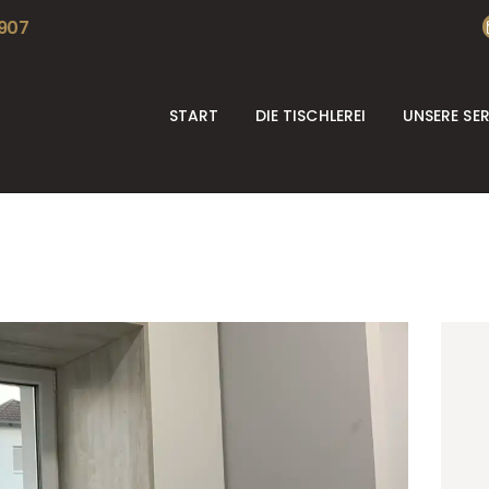
START
 907
DIE TISCHLEREI
START
DIE TISCHLEREI
UNSERE SE
UNSERE SERVICES
REFERENZEN
KONTAKT